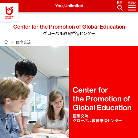
MENU
龍谷大学 You, Unlimited
Center for the Promotion of Global Education
グローバル教育推進センター
ホーム
国際交流