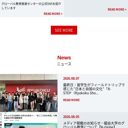
グローバル教育推進センターの公式SNSを紹介
しています
READ MORE >
READ MORE >
SEE MORE
News
ニュース
2026.08.07
最終日：留学生がフィールドトリップで
感じた“日本と自国の文化“「R-
STEP（Ryukoku Sho...
READ MORE
2026.08.05
メディア掲載のお知らせ―龍谷大学のグ
ローバル教育について【R-Globe】