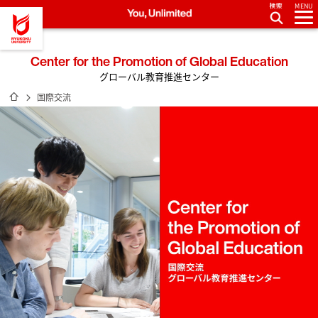
MENU
龍谷大学 You, Unlimited
Center for the Promotion of Global Education
グローバル教育推進センター
ホーム
国際交流