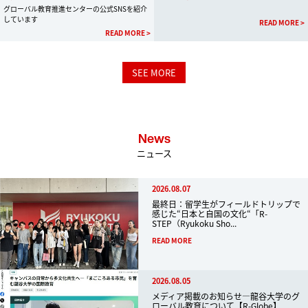
グローバル教育推進センターの公式SNSを紹介
しています
READ MORE >
READ MORE >
SEE MORE
News
ニュース
2026.08.07
最終日：留学生がフィールドトリップで
感じた“日本と自国の文化“「R-
STEP（Ryukoku Sho...
READ MORE
2026.08.05
メディア掲載のお知らせ―龍谷大学のグ
ローバル教育について【R-Globe】