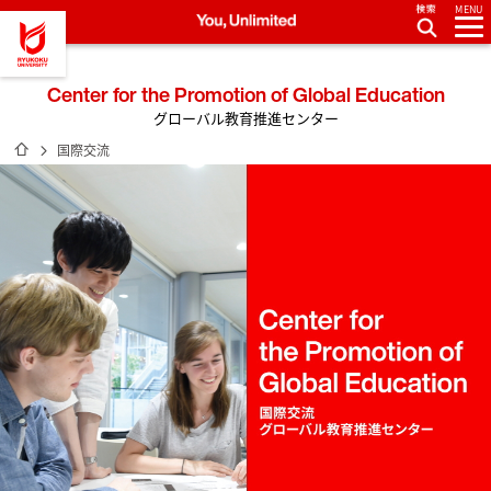
MENU
龍谷大学 You, Unlimited
Center for the Promotion of Global Education
グローバル教育推進センター
ホーム
国際交流