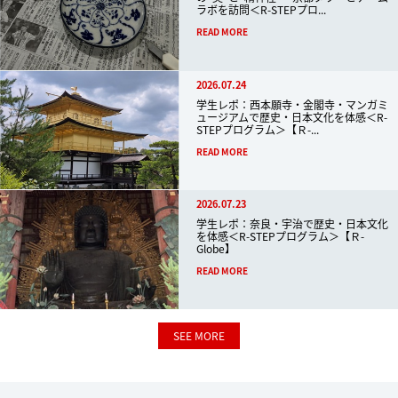
ラボを訪問＜R-STEPプロ...
READ MORE
2026.07.24
学生レポ：西本願寺・金閣寺・マンガミ
ュージアムで歴史・日本文化を体感＜R-
STEPプログラム＞【Ｒ-...
READ MORE
2026.07.23
学生レポ：奈良・宇治で歴史・日本文化
を体感＜R-STEPプログラム＞【Ｒ-
Globe】
READ MORE
SEE MORE