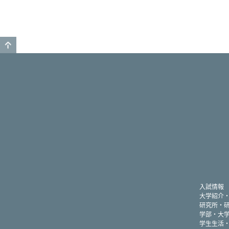
このページのトップへ戻る
入試情報
大学紹介
研究所・
学部・大
学生生活