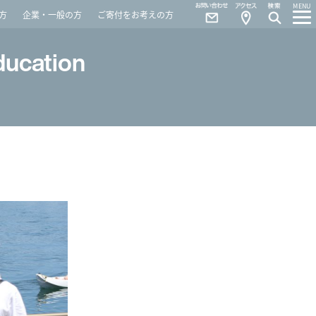
Contact
Access
MENU
方
企業・一般の方
ご寄付をお考えの方
ducation