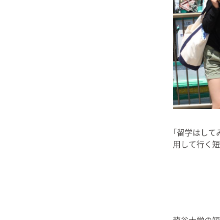
｢留学はして
用して行く短
龍谷大学の短