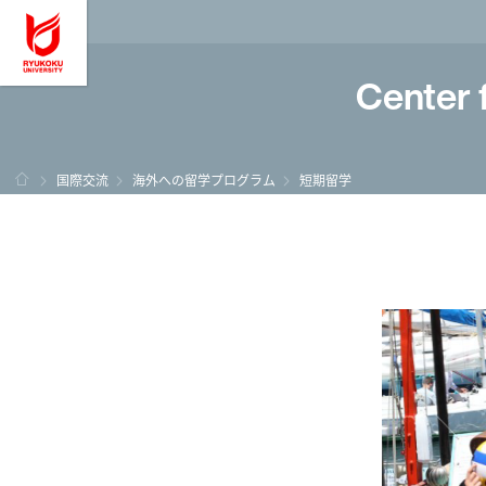
龍谷大学 You, Unl
Center 
HOME
国際交流
海外への留学プログラム
短期留学